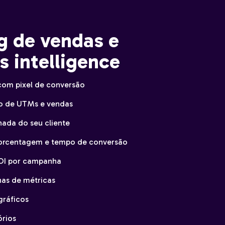
g de vendas e
s intelligence
com pixel de conversão
vo de UTMs e vendas
nada do seu cliente
porcentagem e tempo de conversão
OI por campanha
nas de métricas
ráficos
órios