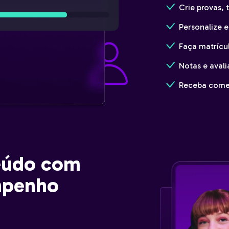
Crie provas, 
Personalize e
Faça matrícu
Notas e aval
Receba comen
eúdo com
mpenho