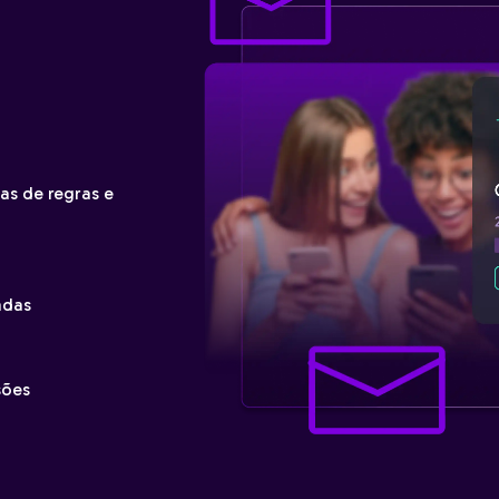
s de regras e
adas
sões