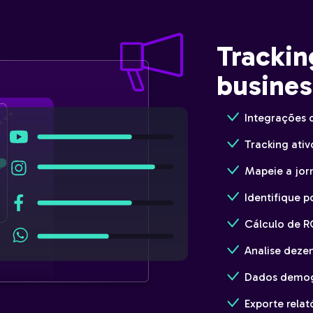
Trackin
busines
Integrações 
Tracking ati
Mapeie a jor
Identifique 
Cálculo de R
Analise deze
Dados demog
Exporte relat