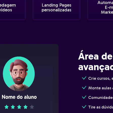
Automa
edagem
Landing Pages
E-m
vídeos
personalizadas
Marke
Área d
avança
Crie cursos,
Monte aulas 
Comunidades 
Tire as dúvid